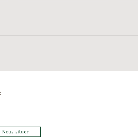
C'est parti pour la Winter
MEN
Party
2023
x
Nous situer